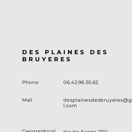
DES PLAINES DES
BRUYERES
Phone
06.42.96.55.62
Mail
desplainesdesbruyeres@
l.com
Geographical
Haute-Saone (70)