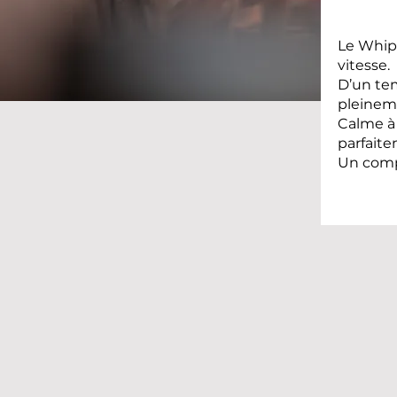
Le Whipp
vitesse.
D’un tem
pleineme
Calme à 
parfaite
Un comp