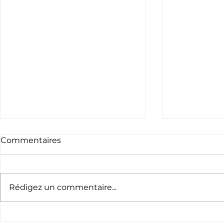
Commentaires
Rédigez un commentaire...
𝐋𝐞 𝐝𝐞́𝐩𝐚𝐫𝐭 𝐝𝐞𝐬 𝐜𝐡𝐢𝐨𝐭𝐬 : 𝐚̀ 𝐪𝐮𝐞𝐥
Pourquoi u