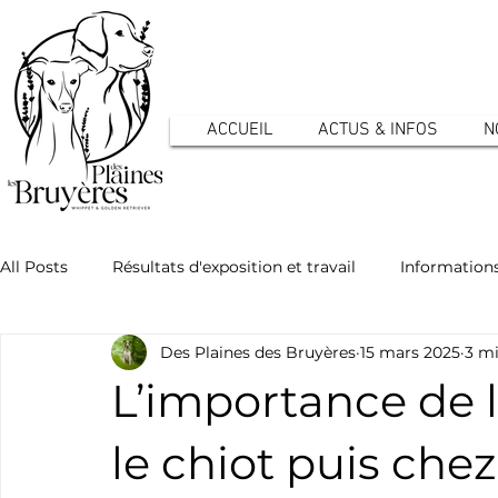
ACCUEIL
ACTUS & INFOS
N
All Posts
Résultats d'exposition et travail
Informations
Des Plaines des Bruyères
15 mars 2025
3 mi
Actualités de l'élevage - Chiots
Vie quotidienne
L’importance de 
Whippet : la santé
le chiot puis chez