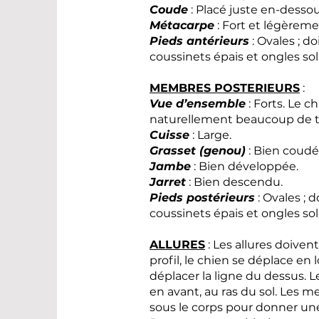
Coude
: Placé juste en-dessou
Métacarpe
: Fort et légèreme
Pieds antérieurs
: Ovales ; d
coussinets épais et ongles sol
MEMBRES POSTERIEURS
:
Vue d’ensemble
: Forts. Le c
naturellement beaucoup de te
Cuisse
: Large.
Grasset (genou)
: Bien coudé
Jambe
: Bien développée.
Jarret
: Bien descendu.
Pieds postérieurs
: Ovales ; 
coussinets épais et ongles sol
ALLURES
: Les allures doive
profil, le chien se déplace en
déplacer la ligne du dessus. L
en avant, au ras du sol. Les 
sous le corps pour donner un