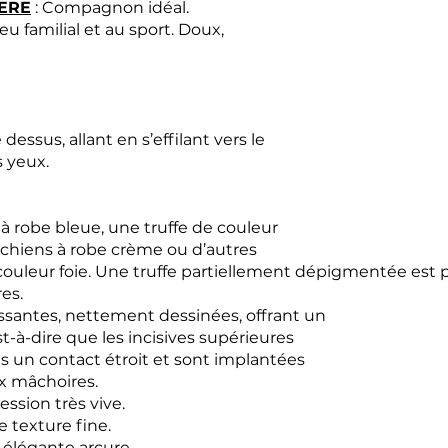
ERE
: Compagnon idéal.
u familial et au sport. Doux,
 dessus, allant en s’effilant vers le
s yeux.
 à robe bleue, une truffe de couleur
 chiens à robe crème ou d’autres
st couleur foie. Une truffe partiellement dépigmentée est
es.
issantes, nettement dessinées, offrant un
est-à-dire que les incisives supérieures
ns un contact étroit et sont implantées
x mâchoires.
ression très vive.
de texture fine.
 élégante arcure.