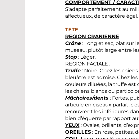
COMPORTEMENT / CARACT
S’adapte parfaitement au milie
affectueux, de caractère égal.
TETE
REGION CRANIENNE
:
Crâne
: Long et sec, plat sur le
museau, plutôt large entre le
Stop
: Léger.
REGION FACIALE :
Truffe
: Noire. Chez les chiens
bleuâtre est admise. Chez les
couleurs diluées, la truffe e
les chiens blancs ou particolor
Mâchoires/dents
: Fortes, pu
articulé en ciseaux parfait, c’
recouvrent les inférieures da
bien d’équerre par rapport au
YEUX
: Ovales, brillants, d’exp
OREILLES
: En rose, petites, 
COU
: Long, musclé, avec une