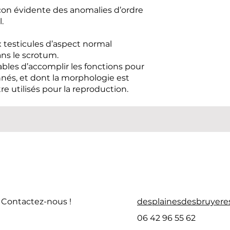
çon évidente des anomalies d’ordre
.
x testicules d’aspect normal
s le scrotum.
pables d’accomplir les fonctions pour
onnés, et dont la morphologie est
re utilisés pour la reproduction.
 Contactez-nous !
desplainesdesbruyer
06 42 96 55 62