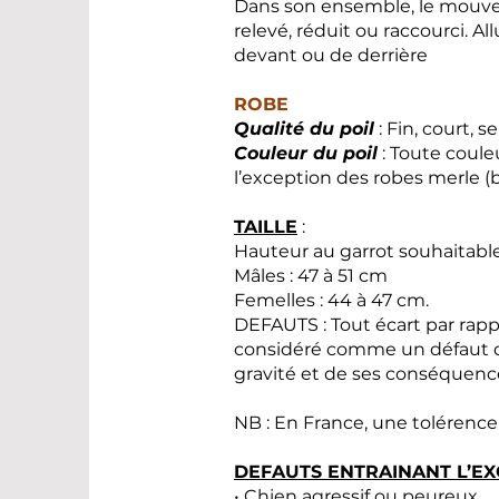
Dans son ensemble, le mouvem
relevé, réduit ou raccourci. Al
devant ou de derrière
ROBE
Qualité du poil
: Fin, court, se
Couleur du poil
: Toute coule
l’exception des robes merle (b
TAILLE
:
Hauteur au garrot souhaitable
Mâles : 47 à 51 cm
Femelles : 44 à 47 cm.
DEFAUTS : Tout écart par rapp
considéré comme un défaut qu
gravité et de ses conséquences
NB : En France, une tolérence
DEFAUTS ENTRAINANT L’E
• Chien agressif ou peureux.