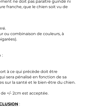
ent ne doit pas paraître guindé ni
lure franche, que le chien soit vu de
rré.
ur ou combinaison de couleurs, à
igarées).
 :
ort à ce qui précède doit être
i sera pénalisé en fonction de sa
 sur la santé et le bien-être du chien.
 de +/- 2cm est acceptée.
XCLUSION
: