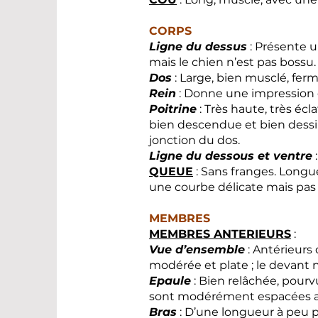
CORPS
Ligne du dessus
: Présente u
mais le chien n’est pas bossu.
Dos
: Large, bien musclé, ferm
Rein
: Donne une impression d
Poitrine
: Très haute, très éc
bien descendue et bien dessin
jonction du dos.
Ligne du dessous et ventre
QUEUE
: Sans franges. Longue
une courbe délicate mais pas 
MEMBRES
MEMBRES ANTERIEURS
:
Vue d’ensemble
: Antérieurs 
modérée et plate ; le devant n
Epaule
: Bien relâchée, pour
sont modérément espacées au
Bras
: D’une longueur à peu pr