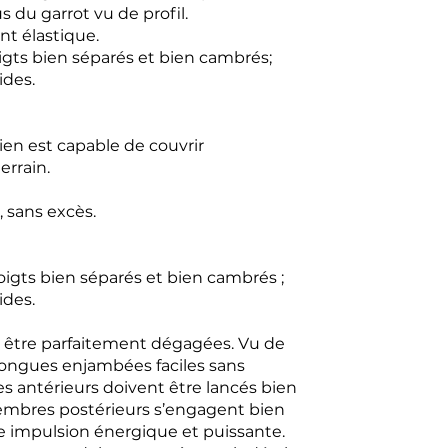
s du garrot vu de profil.
nt élastique.
oigts bien séparés et bien cambrés;
ides.
hien est capable de couvrir
rrain.
, sans excès.
doigts bien séparés et bien cambrés ;
ides.
nt être parfaitement dégagées. Vu de
 longues enjambées faciles sans
es antérieurs doivent être lancés bien
membres postérieurs s’engagent bien
e impulsion énergique et puissante.