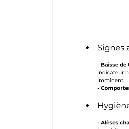
Signes 
- Baisse de
indicateur 
imminent.
- Comport
Hygièn
- Alèses ch