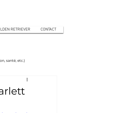
LDEN RETRIEVER
CONTACT
n, santé, etc.)
 Retriever : la santé
rlett