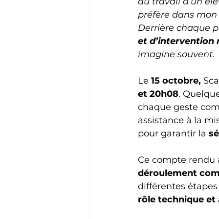
du travail d’un él
préfère dans mon a
Derrière chaque p
et d’intervention
imagine souvent.
Le 
15 octobre, 
Sca
et 20h08
. Quelque
chaque geste comp
assistance à la mi
pour garantir la 
sé
Ce compte rendu a 
déroulement compl
différentes étapes
rôle technique et 