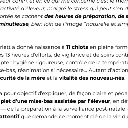
eveur canin, et en ce qui me concerne c'est le mo
ctivité d'éleveur, malgré le stress qui peut s'en 
ortée se cachent 
des heures de préparation, de s
 minutieuse
, bien loin de l’image “naturelle et sim
rlett a donné naissance à 
11 chiots
 en pleine form
s 13 heures d’efforts, de vigilance et de soins cont
te : hygiène rigoureuse, contrôle de la températu
se-bas, réanimation si nécessaire… Autant d’action
curité de la mère
 et la 
vitalité des nouveau-nés
.
pour objectif d’expliquer, de façon claire et péd
et d’une mise-bas assistée par l’éleveur
, en dé
 — de la préparation à la surveillance post-natale 
attentif
 que demande ce moment clé de la vie d’