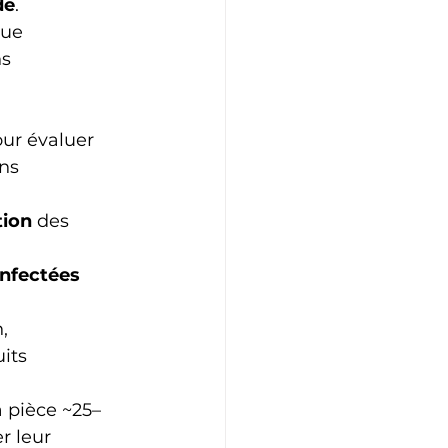
de
.
ue 
s 
ur évaluer 
ns 
tion
 des 
infectées
, 
its 
a pièce ~25–
r leur 