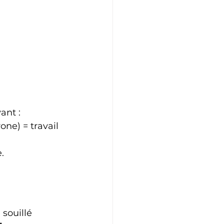
ant : 
ne) = travail 
.
e souillé 