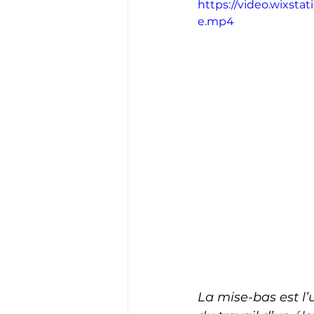
https://video.wixst
e.mp4
La mise-bas est l