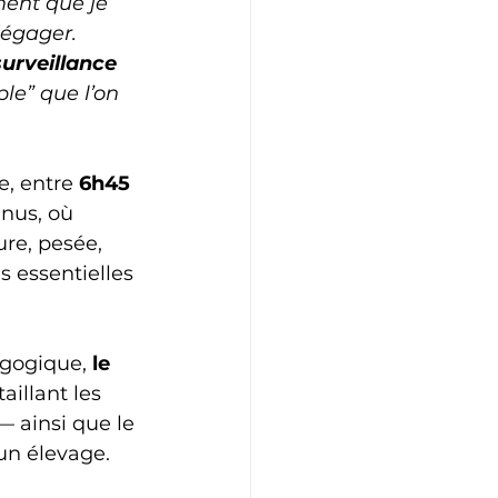
ment que je 
dégager. 
urveillance 
ple” que l’on 
e, entre 
6h45 
inus, où 
re, pesée, 
s essentielles 
agogique, 
le 
taillant les 
— ainsi que le 
un élevage.