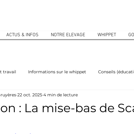
ACTUS & INFOS
NOTRE ELEVAGE
WHIPPET
GO
t travail
Informations sur le whippet
Conseils (éducatio
Bruyères
22 oct. 2025
4 min de lecture
Vie quotidienne
Informations sur le golden
Golden
n : La mise-bas de Sca