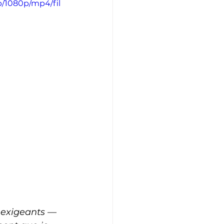
b/1080p/mp4/fil
 exigeants — 