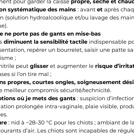
nt pour garder la caisse 
propre, sèche et chau
ion systématique des mains
 : avant 
et
 après chaq
n (solution hydroalcoolique et/ou lavage des main
e).
je ne porte pas de gants en mise-bas
s 
diminuent la sensibilité tactile
 indispensable po
entation, repérer un bourrelet, saisir une patte sa
isme ;
nitrile peut 
glisser
 et augmenter le 
risque d’irrita
s si l’on tire mal ;
ns propres, courtes ongles, soigneusement dés
le meilleur compromis sécurité/technicité.
tions où je mets des gants
 : suspicion d’infection
tion prolongée intra-vaginale, plaie visible, produ
es.
ure
 : nid à ~28–30 °C pour les chiots ; ambiant de l
courants d’air. Les chiots sont incapables de régule