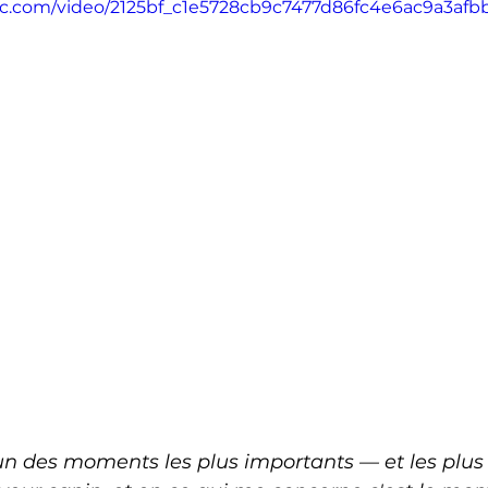
atic.com/video/2125bf_c1e5728cb9c7477d86fc4e6ac9a3afb
’un des moments les plus importants — et les plus