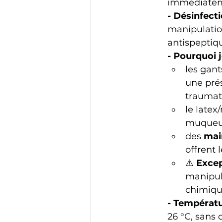
immédiateme
- Désinfect
manipulatio
antispeptiqu
- Pourquoi 
les gant
une prés
traumat
le latex/
muqueuse
des 
mai
offrent 
⚠️ 
Excep
manipula
chimiqu
- Températ
26 °C, sans 