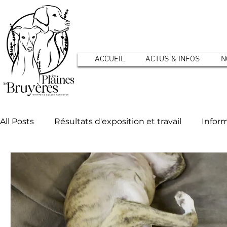
ACCUEIL
ACTUS & INFOS
N
All Posts
Résultats d'exposition et travail
Inform
Actualités de l'élevage - Chiots
Vie quotidienn
Golden Retriever : la santé
Whippet : la santé